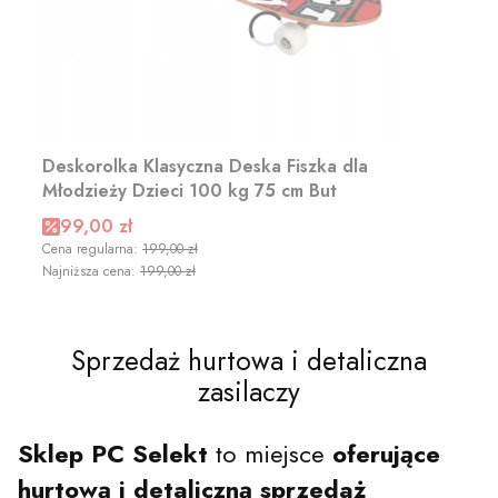
Deskorolka Klasyczna Deska Fiszka dla
Młodzieży Dzieci 100 kg 75 cm But
Cena promocyjna
99,00 zł
Cena regularna:
199,00 zł
Najniższa cena:
199,00 zł
Sprzedaż hurtowa i detaliczna
zasilaczy
Sklep PC Selekt
to miejsce
oferujące
hurtową i detaliczną sprzedaż