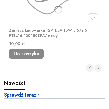
Zasilacz Ładowarka 12V 1.5A 18W 5.5/2.5
F18L16-120150SPAV nowy
Cena
10,00 zł
Do koszyka
Nowości
Sprawdź teraz