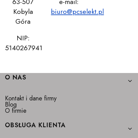
63-507
e-mail:
Kobyla
biuro@pcselekt.pl
Góra
NIP:
5140267941
Linki w stopce
O NAS
Kontakt i dane firmy
Blog
O firmie
OBSŁUGA KLIENTA