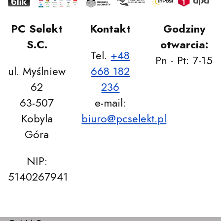
PC Selekt
Kontakt
Godziny
S.C.
otwarcia:
Tel.
+48
Pn - Pt: 7-15
ul. Myślniew
668 182
62
236
63-507
e-mail:
Kobyla
biuro@pcselekt.pl
Góra
NIP:
5140267941