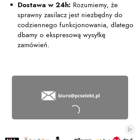
Dostawa w 24h:
Rozumiemy, że
sprawny zasilacz jest niezbędny do
codziennego funkcjonowania, dlatego
dbamy o ekspresową wysyłkę
zamówień.
Naciśnij Enter lub spację, aby otworzyć stro
Naciśnij Enter lub spację, aby otworzyć stro
Naciśnij Enter lub spację, aby otworzyć stro
Naciśnij Enter lub spację, aby otworzyć stro
Włą