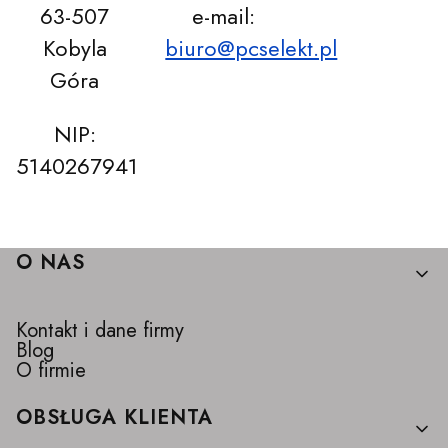
63-507
e-mail:
Kobyla
biuro@pcselekt.pl
Góra
NIP:
5140267941
Linki w stopce
O NAS
Kontakt i dane firmy
Blog
O firmie
OBSŁUGA KLIENTA