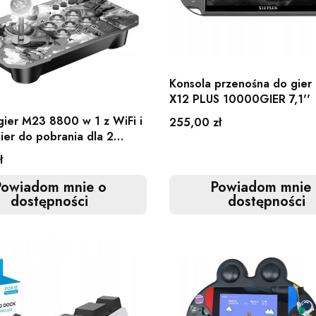
Konsola przenośna do gie
X12 PLUS 10000GIER 7,1''
gier M23 8800 w 1 z WiFi i
Cena
255,00 zł
er do pobrania dla 2
ł
Powiadom mnie o
Powiadom mnie 
dostępności
dostępności