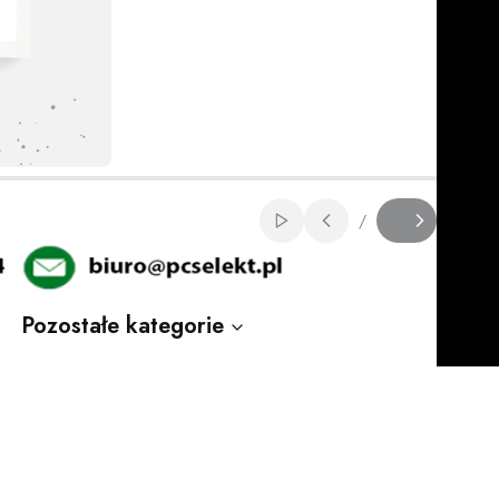
Włącz automatyczne 
/
Slajd
z
Pozostałe kategorie