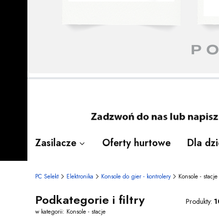
Naciśnij Enter lub spację, aby otworzyć 
Naciśnij Enter lub spację, aby otworzyć 
Naciśnij Enter lub spację, aby otworzyć 
Naciśnij Enter lub spację, aby otworzyć 
Naciśnij Enter lub spację, aby otworzyć 
Naciśnij Enter lub spację, aby otworzyć 
Naciśnij Enter lub spację, aby otworzyć 
Zasilacze
Oferty hurtowe
Dla dzi
PC Selekt
Elektronika
Konsole do gier - kontrolery
Konsole - stacje
Podkategorie i filtry
Produkty:
1
w kategorii: Konsole - stacje