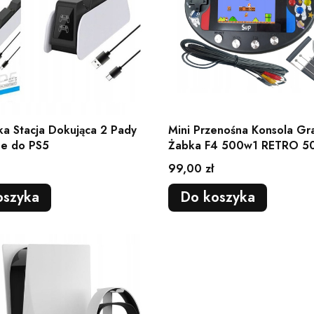
a Stacja Dokująca 2 Pady
Mini Przenośna Konsola Gr
se do PS5
Żabka F4 500w1 RETRO 50
AV MARIO
Cena
99,00 zł
oszyka
Do koszyka