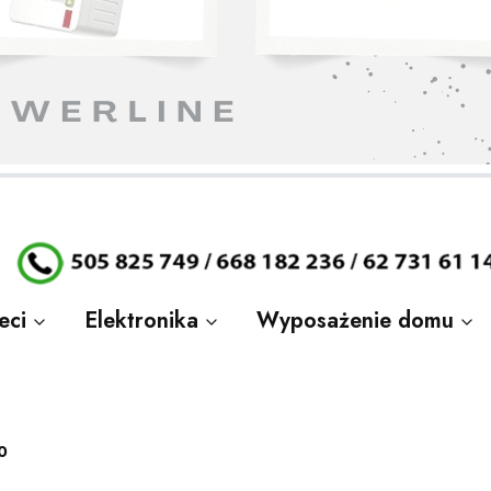
stronę.
stronę.
stronę.
stronę.
stronę.
stronę.
stronę.
eci
Elektronika
Wyposażenie domu
0