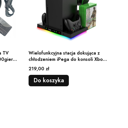
a TV
Wielofunkcyjna stacja dokująca z
0gier
chłodzeniem iPega do konsoli Xbox
Series X
Cena
219,00 zł
Do koszyka