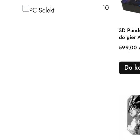
10
Marka
PC Selekt
3D Pando
do gier 
walizka
Cena
599,00 z
Do k