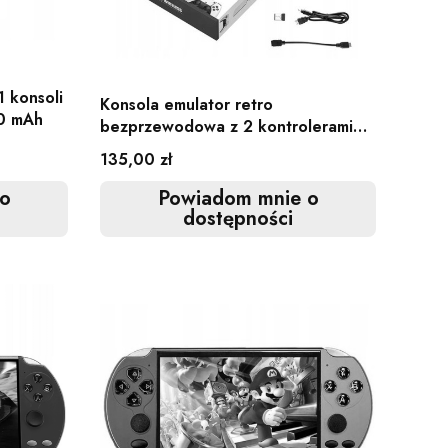
 konsoli
Konsola emulator retro
00 mAh
bezprzewodowa z 2 kontrolerami
64GB 20 tys gier HDMI
Cena
135,00 zł
o
Powiadom mnie o
dostępności