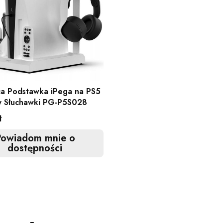
a Podstawka iPega na PS5
y Słuchawki PG-P5S028
ł
Powiadom mnie o
dostępności