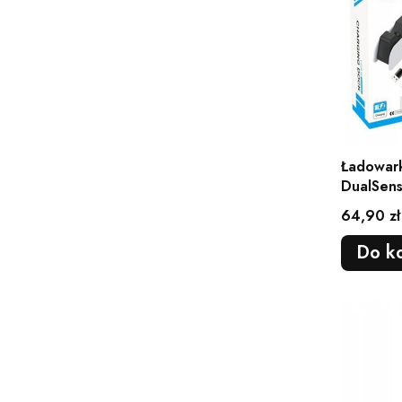
Ładowark
DualSen
Cena
64,90 zł
Do k