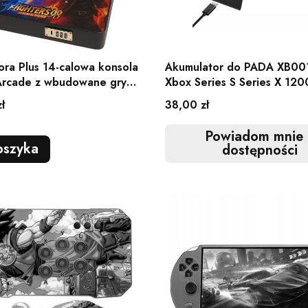
ra Plus 14-calowa konsola
Akumulator do PADA XB001
Arcade z wbudowane gry
Xbox Series S Series X 12
Cena
ł
38,00 zł
Powiadom mnie 
oszyka
dostępności