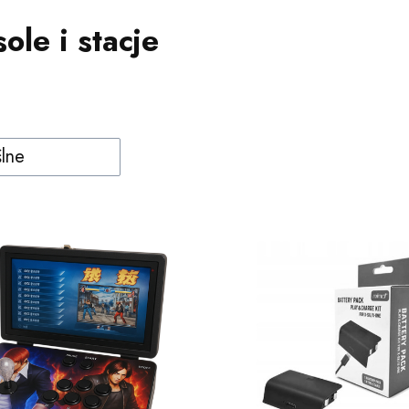
ole i stacje
produktów
:
lne