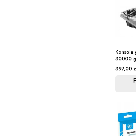
Konsola 
30000 gi
graczy
Cena
397,00 z