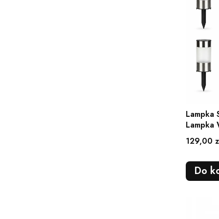
Lampka 
Lampka 
Ogrodow
Cena
129,00 z
Do k