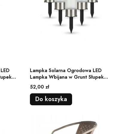
 LED
Lampka Solarna Ogrodowa LED
łupek
Lampka Wbijana w Grunt Słupek
Ogrodowy 8 szt
Cena
52,00 zł
Do koszyka