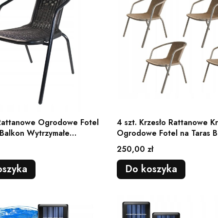
Rattanowe Ogrodowe Fotel
4 szt. Krzesło Rattanowe Kr
 Balkon Wytrzymałe
Ogrodowe Fotel na Taras B
Wytrzymałe
Cena
250,00 zł
oszyka
Do koszyka