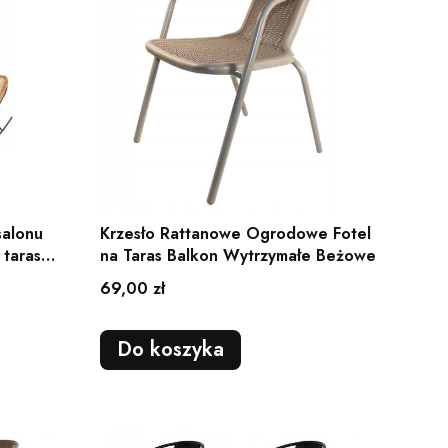
salonu
Krzesło Rattanowe Ogrodowe Fotel
 taras
na Taras Balkon Wytrzymałe Beżowe
Cena
69,00 zł
Do koszyka