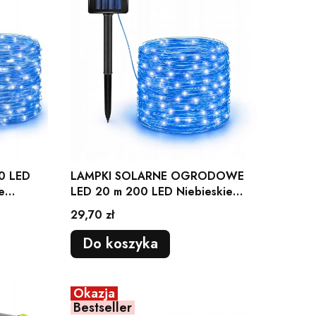
00 LED
LAMPKI SOLARNE OGRODOWE
e
LED 20 m 200 LED Niebieskie
Druciki 8 Trybów
Cena
29,70 zł
Do koszyka
Okazja
Bestseller