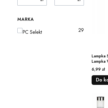
MARKA
29
Marka
PC Selekt
Lampka 
Lampka 
Ogrodowy
Cena
6,99 zł
Do k