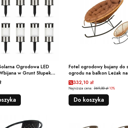
Solarna Ogrodowa LED
Fotel ogrodowy bujany do 
Wbijana w Grunt Słupek
ogrodu na balkon Leżak na
y 10szt
Kołyska
Cena promocyjna
ł
332,10 zł
Najniższa cena:
369,00 zł
-10%
oszyka
Do koszyka