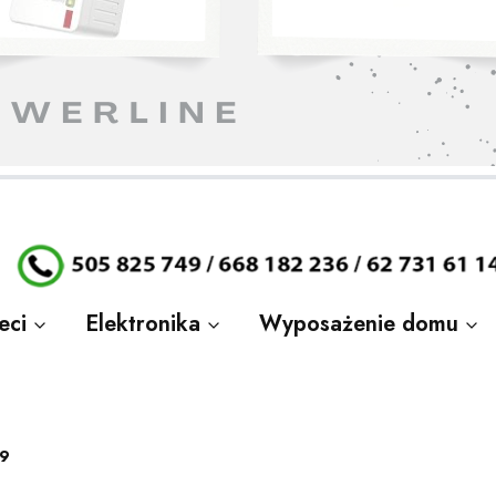
stronę.
stronę.
stronę.
stronę.
stronę.
stronę.
stronę.
eci
Elektronika
Wyposażenie domu
9