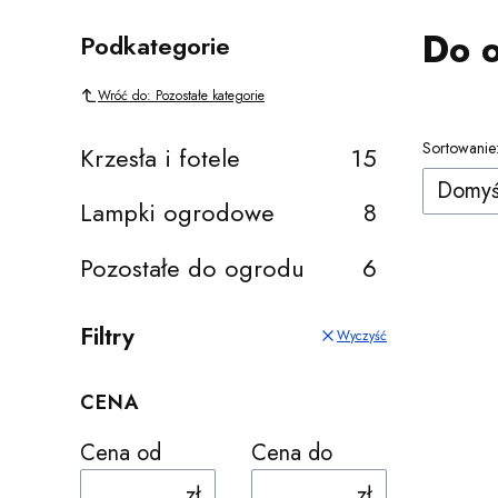
Do 
Podkategorie
Wróć do: Pozostałe kategorie
Lista 
Sortowanie
Krzesła i fotele
15
Domyś
Lampki ogrodowe
8
Pozostałe do ogrodu
6
Filtry
Wyczyść
CENA
Cena od
Cena do
zł
zł