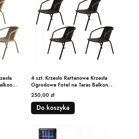
zesła
4 szt. Krzesło Rattanowe Krzesła
alkon
Ogrodowe Fotel na Taras Balkon
Wytrzymałe
Cena
250,00 zł
Do koszyka