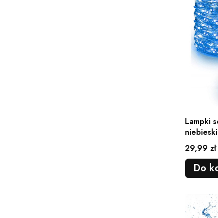
Lampki s
niebiesk
balkonow
Cena
29,99 zł
Do k