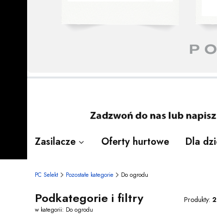
Naciśnij Enter lub spację, aby otworzyć 
Naciśnij Enter lub spację, aby otworzyć 
Naciśnij Enter lub spację, aby otworzyć 
Naciśnij Enter lub spację, aby otworzyć 
Naciśnij Enter lub spację, aby otworzyć 
Naciśnij Enter lub spację, aby otworzyć 
Naciśnij Enter lub spację, aby otworzyć 
Zasilacze
Oferty hurtowe
Dla dzi
PC Selekt
Pozostałe kategorie
Do ogrodu
Podkategorie i filtry
Produkty:
2
w kategorii: Do ogrodu