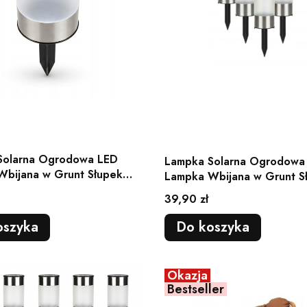
Solarna Ogrodowa LED
Lampka Solarna Ogrodowa
Wbijana w Grunt Słupek
Lampka Wbijana w Grunt S
 1 szt.
Ogrodowy 6 szt.
Cena
39,90 zł
oszyka
Do koszyka
Okazja
Bestseller