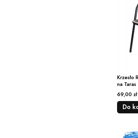
Krzesło 
na Taras
Brązowe
Cena
69,00 zł
Do k