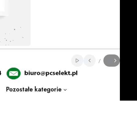
Włącz automatyczne 
/
Slajd
z
Pozostałe kategorie