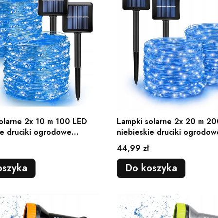
olarne 2x 10 m 100 LED
Lampki solarne 2x 20 m 2
ie druciki ogrodowe
niebieskie druciki ogrodow
e 8 tryb
balkonowe 8 tryb
Cena
44,99 zł
oszyka
Do koszyka