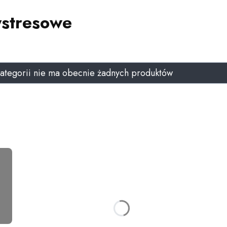
ystresowe
produktów
kategorii nie ma obecnie żadnych produktów