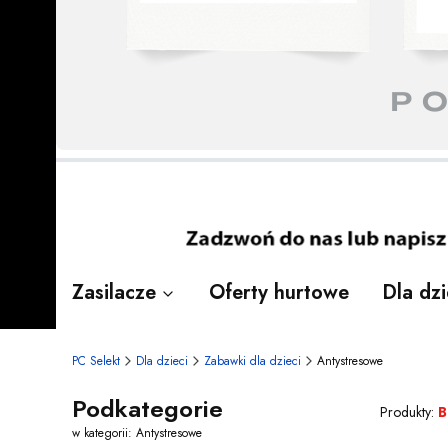
Naciśnij Enter lub spację, aby otworzyć 
Naciśnij Enter lub spację, aby otworzyć 
Naciśnij Enter lub spację, aby otworzyć 
Naciśnij Enter lub spację, aby otworzyć 
Naciśnij Enter lub spację, aby otworzyć 
Naciśnij Enter lub spację, aby otworzyć 
Naciśnij Enter lub spację, aby otworzyć 
Zasilacze
Oferty hurtowe
Dla dzi
PC Selekt
Dla dzieci
Zabawki dla dzieci
Antystresowe
Podkategorie
Produkty:
B
w kategorii: Antystresowe