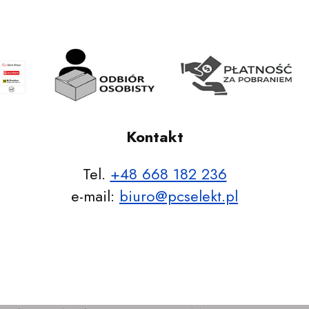
 stronę.
 stronę.
 stronę.
 stronę.
Kontakt
Tel.
+48 668 182 236
e-mail:
biuro@pcselekt.pl