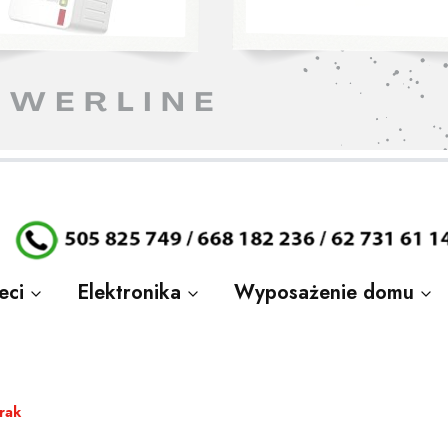
stronę.
stronę.
stronę.
stronę.
stronę.
stronę.
stronę.
eci
Elektronika
Wyposażenie domu
rak