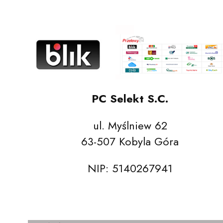
Naciśnij Enter lub spację, aby otworzyć
Naciśnij Enter lub spację, aby otworzyć
Naciśnij Enter lub spację, aby otworzyć
Naciśnij Enter lub spację, aby otworzyć
PC Selekt S.C.
ul. Myślniew 62
63-507 Kobyla Góra
NIP: 5140267941