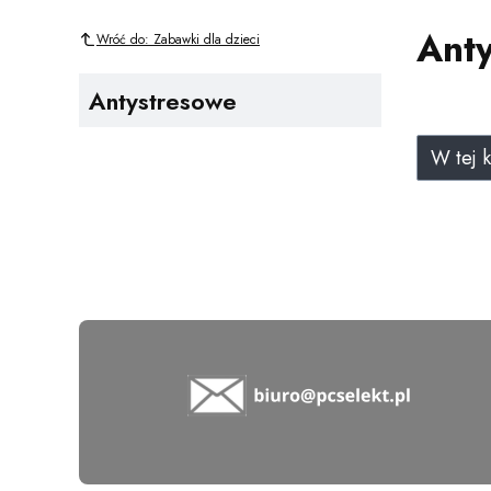
Ant
Wróć do: Zabawki dla dzieci
Antystresowe
Lista 
W tej 