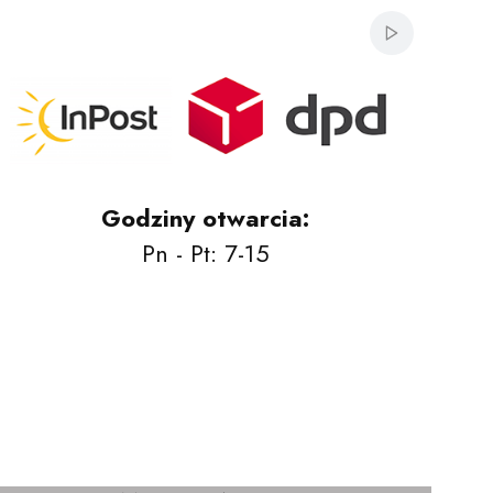
Włącz aut
Godziny otwarcia:
Pn - Pt: 7-15